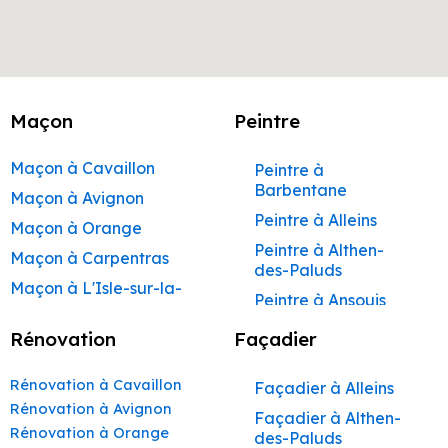
Maçon
Peintre
Maçon à Cavaillon
Peintre à
Barbentane
Maçon à Avignon
Peintre à Alleins
Maçon à Orange
Peintre à Althen-
Maçon à Carpentras
des-Paluds
Maçon à L'Isle-sur-la-
Peintre à Ansouis
Sorgue
Peintre à Apt
Rénovation
Façadier
Maçon à Apt
Peintre à Auribeau
Maçon à Pertuis
Rénovation à Cavaillon
Façadier à Alleins
Peintre à Aurons
Maçon à Sorgues
Rénovation à Avignon
Façadier à Althen-
Peintre à Avignon
Rénovation à Orange
Maçon à Le Pontet
des-Paluds