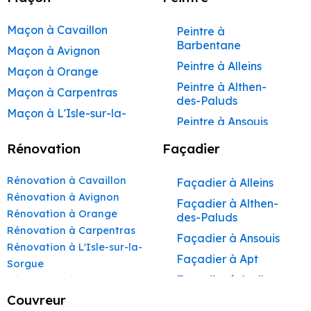
Maçon à Cavaillon
Peintre à
Barbentane
Maçon à Avignon
Peintre à Alleins
Maçon à Orange
Peintre à Althen-
Maçon à Carpentras
des-Paluds
Maçon à L'Isle-sur-la-
Peintre à Ansouis
Sorgue
Peintre à Apt
Rénovation
Façadier
Maçon à Apt
Peintre à Auribeau
Maçon à Pertuis
Rénovation à Cavaillon
Façadier à Alleins
Peintre à Aurons
Maçon à Sorgues
Rénovation à Avignon
Façadier à Althen-
Peintre à Avignon
Rénovation à Orange
Maçon à Le Pontet
des-Paluds
Peintre à
Rénovation à Carpentras
Maçon à Vaison-la-
Façadier à Ansouis
Beaumettes
Rénovation à L'Isle-sur-la-
Romaine
Façadier à Apt
Peintre à Beaumont-
Sorgue
Maçon à Bollène
de-Pertuis
Façadier à Auribeau
Rénovation à Apt
Maçon à Monteux
Peintre à Bédarrides
Rénovation à Pertuis
Couvreur
Façadier à Aurons