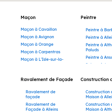
Maçon
Peintre
Maçon à Cavaillon
Peintre à Ba
Maçon à Avignon
Peintre à Alle
Maçon à Orange
Peintre à Alt
Paluds
Maçon à Carpentras
Peintre à Ans
Maçon à L'Isle-sur-la-
Peintre à Apt
Sorgue
Peintre à Aur
Maçon à Apt
Ravalement de Façade
Construction 
Peintre à Aur
Maçon à Pertuis
Peintre à Avi
Maçon à Sorgues
Ravalement de
Construction 
Peintre à Be
Maçon à Le Pontet
façade
Maison à Alle
Peintre à Be
Maçon à Vaison-la-
Ravalement de
Construction 
de-Pertuis
Façade à Alleins
Maison à Alt
Romaine