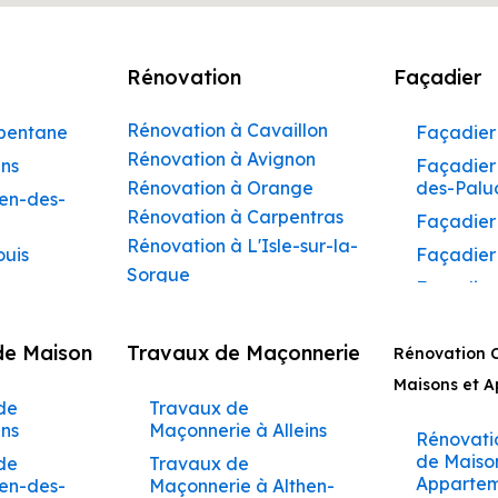
Rénovation
Façadier
Rénovation à Cavaillon
rbentane
Façadier 
Rénovation à Avignon
ins
Façadier 
Rénovation à Orange
des-Palu
hen-des-
Rénovation à Carpentras
Façadier
Rénovation à L'Isle-sur-la-
ouis
Façadier
Sorgue
Façadier
Rénovation à Apt
ibeau
Façadier
Rénovation à Pertuis
de Maison
Travaux de Maçonnerie
ons
Rénovation 
Façadier
Rénovation à Sorgues
AvignonF
Maisons et 
gnon
Rénovation à Le Pontet
de
Travaux de
Façadier
Rénovation à Vaison-la-
aumettes
ins
Maçonnerie à Alleins
Barbent
Rénovati
Romaine
aumont-
de Maiso
de
Travaux de
Façadier
Rénovation à Bollène
Appartem
hen-des-
Maçonnerie à Althen-
Beaumet