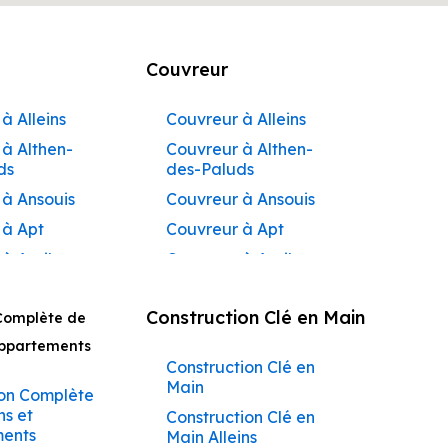
Couvreur
à Alleins
Couvreur à Alleins
à Althen-
Couvreur à Althen-
ds
des-Paluds
 à Ansouis
Couvreur à Ansouis
 à Apt
Couvreur à Apt
 à Auribeau
Couvreur à Auribeau
 à Aurons
Couvreur à Aurons
Construction Clé en Main
Complète de
 à
Couvreur à Avignon
açadier à
Appartements
Couvreur à
Construction Clé en
 à
Barbentane
Main
ane
on Complète
Couvreur à
ns et
Construction Clé en
 à
Beaumettes
ents
Main Alleins
tes