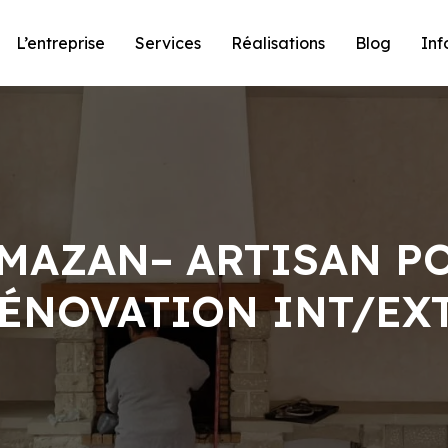
L’entreprise
Services
Réalisations
Blog
Inf
MAZAN– ARTISAN P
ÉNOVATION INT/EXT