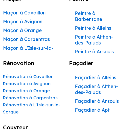
Maçon à Cavaillon
Peintre à
Barbentane
Maçon à Avignon
Peintre à Alleins
Maçon à Orange
Peintre à Althen-
Maçon à Carpentras
des-Paluds
Maçon à L'Isle-sur-la-
Peintre à Ansouis
Sorgue
Peintre à Apt
Rénovation
Façadier
Maçon à Apt
Peintre à Auribeau
Maçon à Pertuis
Rénovation à Cavaillon
Façadier à Alleins
Peintre à Aurons
Maçon à Sorgues
Rénovation à Avignon
Façadier à Althen-
Peintre à Avignon
Rénovation à Orange
Maçon à Le Pontet
des-Paluds
Peintre à
Rénovation à Carpentras
Maçon à Vaison-la-
Façadier à Ansouis
Beaumettes
Rénovation à L'Isle-sur-la-
Romaine
Façadier à Apt
Peintre à Beaumont-
Sorgue
Maçon à Bollène
de-Pertuis
Façadier à Auribeau
Rénovation à Apt
Maçon à Monteux
Peintre à Bédarrides
Rénovation à Pertuis
Couvreur
Façadier à Aurons