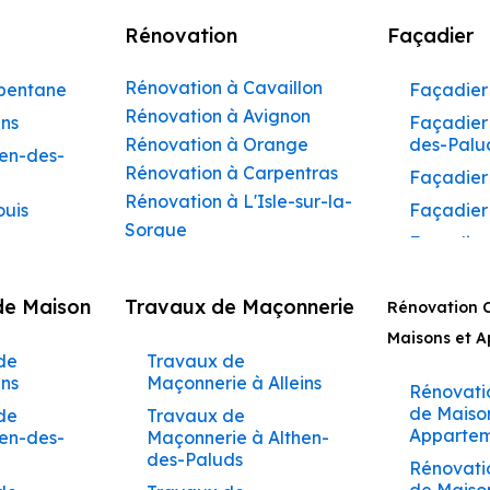
Rénovation
Façadier
Rénovation à Cavaillon
rbentane
Façadier 
Rénovation à Avignon
ins
Façadier 
Rénovation à Orange
des-Palu
hen-des-
Rénovation à Carpentras
Façadier
Rénovation à L'Isle-sur-la-
ouis
Façadier
Sorgue
Façadier
Rénovation à Apt
ibeau
Façadier
Rénovation à Pertuis
de Maison
Travaux de Maçonnerie
ons
Rénovation 
Façadier
Rénovation à Sorgues
AvignonF
Maisons et 
gnon
Rénovation à Le Pontet
de
Travaux de
Façadier
Rénovation à Vaison-la-
aumettes
ins
Maçonnerie à Alleins
Barbent
Rénovati
Romaine
aumont-
de Maiso
de
Travaux de
Façadier
Rénovation à Bollène
Appartem
hen-des-
Maçonnerie à Althen-
Beaumet
Rénovation à Monteux
des-Paluds
arrides
Rénovati
Façadier
Rénovation à Valréas