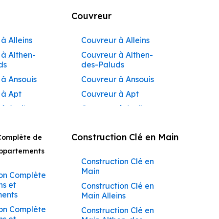
Couvreur
à Alleins
Couvreur à Alleins
à Althen-
Couvreur à Althen-
ds
des-Paluds
 à Ansouis
Couvreur à Ansouis
 à Apt
Couvreur à Apt
 à Auribeau
Couvreur à Auribeau
 à Aurons
Couvreur à Aurons
Construction Clé en Main
Complète de
 à
Couvreur à Avignon
açadier à
Appartements
Couvreur à
Construction Clé en
 à
Barbentane
Main
ane
on Complète
Couvreur à
ns et
Construction Clé en
 à
Beaumettes
ents
Main Alleins
tes
Couvreur à Beaumont-
on Complète
Construction Clé en
 à Beaumont-
de-Pertuis