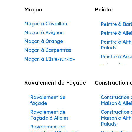
Maçon
Peintre
Maçon à Cavaillon
Peintre à Ba
Maçon à Avignon
Peintre à Alle
Maçon à Orange
Peintre à Alt
Paluds
Maçon à Carpentras
Peintre à Ans
Maçon à L'Isle-sur-la-
Peintre à Apt
Sorgue
Peintre à Aur
Maçon à Apt
Ravalement de Façade
Construction 
Peintre à Aur
Maçon à Pertuis
Peintre à Avi
Maçon à Sorgues
Ravalement de
Construction 
Peintre à Be
Maçon à Le Pontet
façade
Maison à Alle
Peintre à Be
Maçon à Vaison-la-
Ravalement de
Construction 
de-Pertuis
Façade à Alleins
Maison à Alt
Romaine
Paluds
Peintre à Béd
Ravalement de
Maçon à Bollène