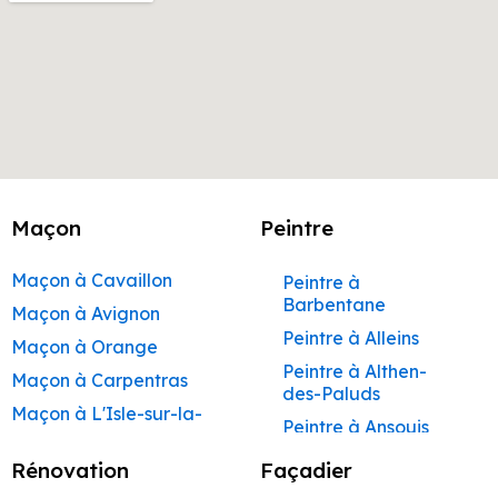
Maçon
Peintre
Maçon à Cavaillon
Peintre à
Barbentane
Maçon à Avignon
Peintre à Alleins
Maçon à Orange
Peintre à Althen-
Maçon à Carpentras
des-Paluds
Maçon à L'Isle-sur-la-
Peintre à Ansouis
Sorgue
Peintre à Apt
Rénovation
Façadier
Maçon à Apt
Peintre à Auribeau