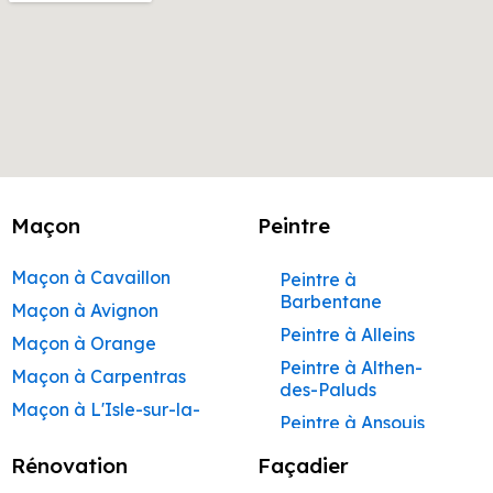
Maçon
Peintre
Maçon à Cavaillon
Peintre à
Barbentane
Maçon à Avignon
Peintre à Alleins
Maçon à Orange
Peintre à Althen-
Maçon à Carpentras
des-Paluds
Maçon à L'Isle-sur-la-
Peintre à Ansouis
Sorgue
Peintre à Apt
Rénovation
Façadier
Maçon à Apt
Peintre à Auribeau