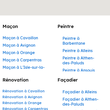
Maçon
Peintre
Maçon à Cavaillon
Peintre à
Barbentane
Maçon à Avignon
Peintre à Alleins
Maçon à Orange
Peintre à Althen-
Maçon à Carpentras
des-Paluds
Maçon à L'Isle-sur-la-
Peintre à Ansouis
Sorgue
Peintre à Apt
Rénovation
Façadier
Maçon à Apt
Peintre à Auribeau
Maçon à Pertuis
Rénovation à Cavaillon
Façadier à Alleins
Peintre à Aurons
Maçon à Sorgues
Rénovation à Avignon
Façadier à Althen-
Peintre à Avignon
Rénovation à Orange
Maçon à Le Pontet
des-Paluds
Peintre à
Rénovation à Carpentras