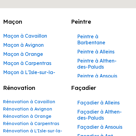
Maçon
Peintre
Maçon à Cavaillon
Peintre à
Barbentane
Maçon à Avignon
Peintre à Alleins
Maçon à Orange
Peintre à Althen-
Maçon à Carpentras
des-Paluds
Maçon à L'Isle-sur-la-
Peintre à Ansouis
Sorgue
Peintre à Apt
Rénovation
Façadier
Maçon à Apt
Peintre à Auribeau
Maçon à Pertuis
Rénovation à Cavaillon
Façadier à Alleins
Peintre à Aurons
Maçon à Sorgues
Rénovation à Avignon
Façadier à Althen-
Peintre à Avignon
Rénovation à Orange
Maçon à Le Pontet
des-Paluds
Peintre à
Rénovation à Carpentras
Maçon à Vaison-la-
Façadier à Ansouis
Beaumettes
Rénovation à L'Isle-sur-la-
Romaine