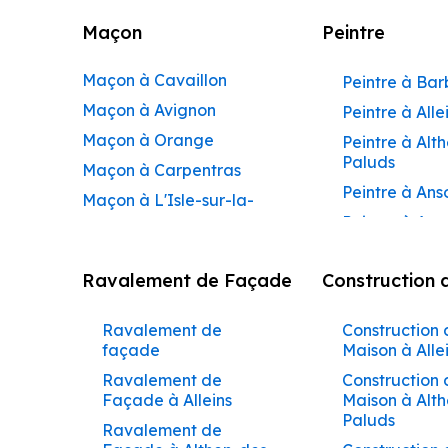
Maçon
Peintre
Maçon à Cavaillon
Peintre à Ba
Maçon à Avignon
Peintre à Alle
Maçon à Orange
Peintre à Alt
Paluds
Maçon à Carpentras
Peintre à Ans
Maçon à L'Isle-sur-la-
Peintre à Apt
Sorgue
Peintre à Aur
Maçon à Apt
Ravalement de Façade
Construction 
Peintre à Aur
Maçon à Pertuis
Peintre à Avi
Maçon à Sorgues
Ravalement de
Construction 
Peintre à Be
Maçon à Le Pontet
façade
Maison à Alle
Peintre à Be
Maçon à Vaison-la-
Ravalement de
Construction 
de-Pertuis
Façade à Alleins
Maison à Alt
Romaine
Paluds
Peintre à Béd
Ravalement de
Maçon à Bollène