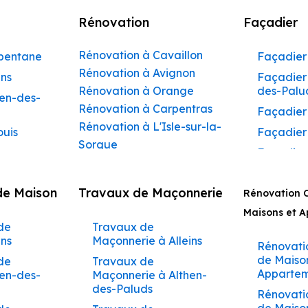
Rénovation
Façadier
Rénovation à Cavaillon
rbentane
Façadier 
Rénovation à Avignon
ins
Façadier 
Rénovation à Orange
des-Palu
hen-des-
Rénovation à Carpentras
Façadier
Rénovation à L'Isle-sur-la-
ouis
Façadier
Sorgue
Façadier
Rénovation à Apt
ibeau
Façadier
Rénovation à Pertuis
de Maison
Travaux de Maçonnerie
ons
Rénovation 
Façadier
Rénovation à Sorgues
AvignonF
Maisons et 
gnon
Rénovation à Le Pontet
de
Travaux de
Façadier
Rénovation à Vaison-la-
aumettes
ins
Maçonnerie à Alleins
Barbent
Rénovati
Romaine
aumont-
de Maiso
de
Travaux de
Façadier
Rénovation à Bollène
Appartem
hen-des-
Maçonnerie à Althen-
Beaumet
Rénovation à Monteux
des-Paluds
arrides
Rénovati
Façadier
Rénovation à Valréas