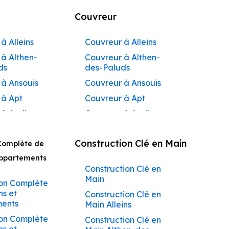
Couvreur
à Alleins
Couvreur à Alleins
à Althen-
Couvreur à Althen-
ds
des-Paluds
 à Ansouis
Couvreur à Ansouis
 à Apt
Couvreur à Apt
 à Auribeau
Couvreur à Auribeau
 à Aurons
Couvreur à Aurons
Construction Clé en Main
Complète de
 à
Couvreur à Avignon
açadier à
Appartements
Couvreur à
Construction Clé en
 à
Barbentane
Main
ane
on Complète
Couvreur à
ns et
Construction Clé en
 à
Beaumettes
ents
Main Alleins
tes
Couvreur à Beaumont-
on Complète
Construction Clé en
 à Beaumont-
de-Pertuis