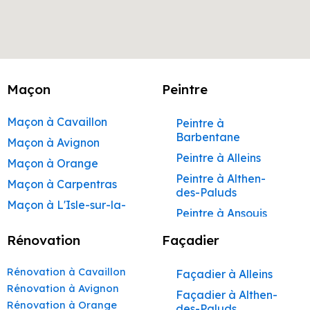
Maçon
Peintre
Maçon à Cavaillon
Peintre à
Barbentane
Maçon à Avignon
Peintre à Alleins
Maçon à Orange
Peintre à Althen-
Maçon à Carpentras
des-Paluds
Maçon à L'Isle-sur-la-
Peintre à Ansouis
Sorgue
Peintre à Apt
Rénovation
Façadier
Maçon à Apt
Peintre à Auribeau
Maçon à Pertuis
Rénovation à Cavaillon
Façadier à Alleins
Peintre à Aurons
Maçon à Sorgues
Rénovation à Avignon
Façadier à Althen-
Peintre à Avignon
Rénovation à Orange
Maçon à Le Pontet
des-Paluds