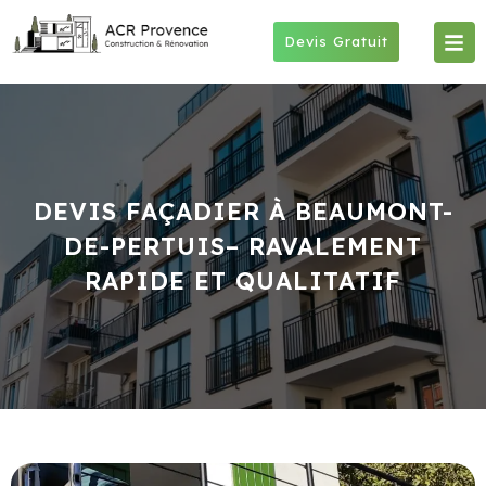
Skip
to
Devis Gratuit
content
DEVIS FAÇADIER À BEAUMONT-
DE-PERTUIS– RAVALEMENT
RAPIDE ET QUALITATIF