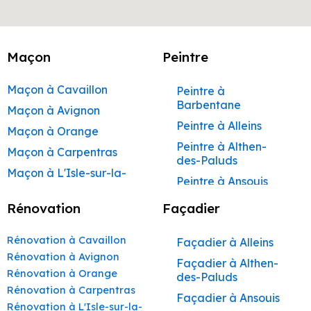
Maçon
Peintre
Maçon à Cavaillon
Peintre à
Barbentane
Maçon à Avignon
Peintre à Alleins
Maçon à Orange
Peintre à Althen-
Maçon à Carpentras
des-Paluds
Maçon à L'Isle-sur-la-
Peintre à Ansouis
Sorgue
Peintre à Apt
Rénovation
Façadier
Maçon à Apt
Peintre à Auribeau
Maçon à Pertuis
Rénovation à Cavaillon
Façadier à Alleins
Peintre à Aurons
Maçon à Sorgues
Rénovation à Avignon
Façadier à Althen-
Peintre à Avignon
Rénovation à Orange
Maçon à Le Pontet
des-Paluds
Peintre à
Rénovation à Carpentras
Maçon à Vaison-la-
Façadier à Ansouis
Beaumettes
Rénovation à L'Isle-sur-la-