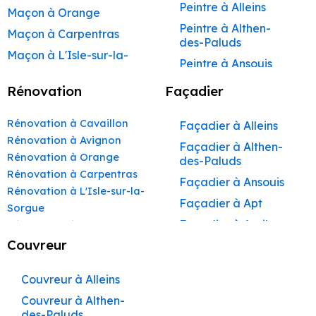
Peintre à Alleins
Maçon à Orange
Peintre à Althen-
Maçon à Carpentras
des-Paluds
Maçon à L'Isle-sur-la-
Peintre à Ansouis
Sorgue
Peintre à Apt
Rénovation
Façadier
Maçon à Apt
Peintre à Auribeau
Maçon à Pertuis
Rénovation à Cavaillon
Façadier à Alleins
Peintre à Aurons
Maçon à Sorgues
Rénovation à Avignon
Façadier à Althen-
Peintre à Avignon
Rénovation à Orange
Maçon à Le Pontet
des-Paluds
Peintre à
Rénovation à Carpentras
Maçon à Vaison-la-
Façadier à Ansouis
Beaumettes
Rénovation à L'Isle-sur-la-
Romaine
Façadier à Apt
Peintre à Beaumont-
Sorgue
Maçon à Bollène
de-Pertuis
Façadier à Auribeau
Rénovation à Apt
Maçon à Monteux
Peintre à Bédarrides
Rénovation à Pertuis
Couvreur
Façadier à Aurons
Rénovation à Sorgues
Maçon à Valréas
Peintre à Bollène
Façadier à
Rénovation à Le Pontet
Couvreur à Alleins
AvignonFaçadier à
Maçon à Morières-lès-
Peintre à Bonnieux
Rénovation à Vaison-la-
Avignon
Couvreur à Althen-
Façadier à
Peintre à Buoux
Romaine
des-Paluds