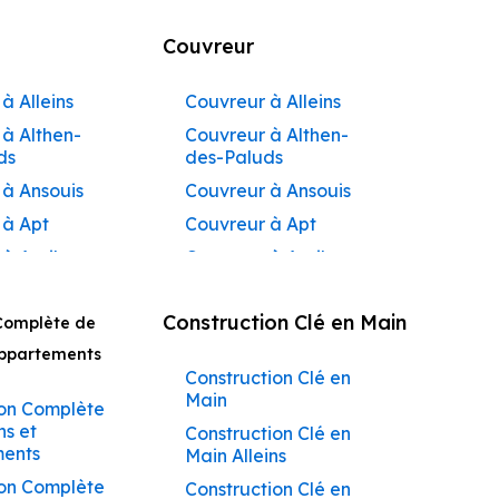
Couvreur
à Alleins
Couvreur à Alleins
à Althen-
Couvreur à Althen-
ds
des-Paluds
 à Ansouis
Couvreur à Ansouis
 à Apt
Couvreur à Apt
 à Auribeau
Couvreur à Auribeau
 à Aurons
Couvreur à Aurons
Construction Clé en Main
Complète de
 à
Couvreur à Avignon
açadier à
Appartements
Couvreur à
Construction Clé en
 à
Barbentane
Main
ane
on Complète
Couvreur à
ns et
Construction Clé en
 à
Beaumettes
ents
Main Alleins
tes
Couvreur à Beaumont-
on Complète
Construction Clé en
 à Beaumont-
de-Pertuis