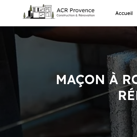
Skip
to
Accueil
content
MAÇON À R
RÉ