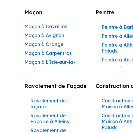
Maçon
Peintre
Maçon à Cavaillon
Peintre à Ba
Maçon à Avignon
Peintre à Alle
Maçon à Orange
Peintre à Alt
Paluds
Maçon à Carpentras
Peintre à Ans
Maçon à L'Isle-sur-la-
Peintre à Apt
Sorgue
Peintre à Aur
Maçon à Apt
Ravalement de Façade
Construction 
Peintre à Aur
Maçon à Pertuis
Peintre à Avi
Maçon à Sorgues
Ravalement de
Construction 
Peintre à Be
Maçon à Le Pontet
façade
Maison à Alle
Peintre à Be
Maçon à Vaison-la-
Ravalement de
Construction 
de-Pertuis
Façade à Alleins
Maison à Alt
Romaine
Paluds
Peintre à Béd
Ravalement de
Maçon à Bollène