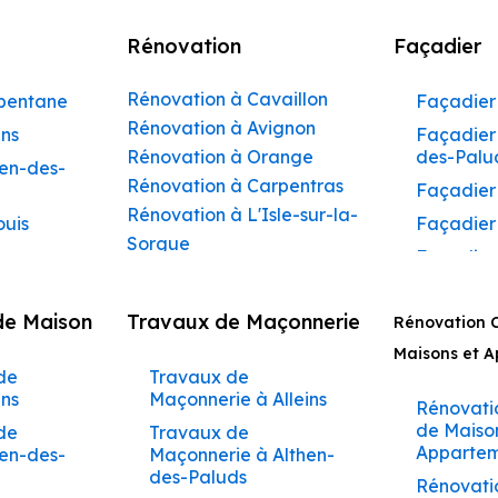
Rénovation
Façadier
Rénovation à Cavaillon
rbentane
Façadier 
Rénovation à Avignon
ins
Façadier 
Rénovation à Orange
des-Palu
hen-des-
Rénovation à Carpentras
Façadier
Rénovation à L'Isle-sur-la-
ouis
Façadier
Sorgue
Façadier
Rénovation à Apt
ibeau
Façadier
Rénovation à Pertuis
de Maison
Travaux de Maçonnerie
ons
Rénovation 
Façadier
Rénovation à Sorgues
AvignonF
Maisons et 
gnon
Rénovation à Le Pontet
de
Travaux de
Façadier
Rénovation à Vaison-la-
aumettes
ins
Maçonnerie à Alleins
Barbent
Rénovati
Romaine
aumont-
de Maiso
de
Travaux de
Façadier
Rénovation à Bollène
Appartem
hen-des-
Maçonnerie à Althen-
Beaumet
Rénovation à Monteux
des-Paluds
arrides
Rénovati
Façadier