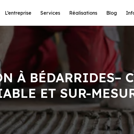
L’entreprise
Services
Réalisations
Blog
Inf
ON À BÉDARRIDES– 
IABLE ET SUR-MESU