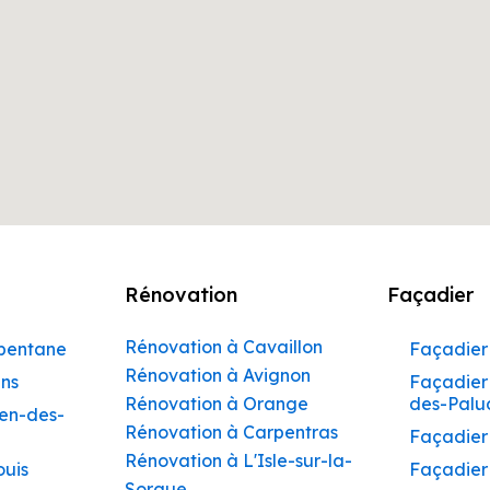
Rénovation
Façadier
Rénovation à Cavaillon
rbentane
Façadier 
Rénovation à Avignon
ins
Façadier 
Rénovation à Orange
des-Palu
hen-des-
Rénovation à Carpentras
Façadier
Rénovation à L'Isle-sur-la-
ouis
Façadier
Sorgue