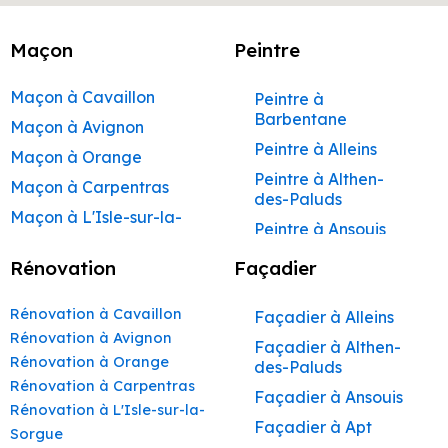
Maçon
Peintre
Maçon à Cavaillon
Peintre à
Barbentane
Maçon à Avignon
Peintre à Alleins
Maçon à Orange
Peintre à Althen-
Maçon à Carpentras
des-Paluds
Maçon à L'Isle-sur-la-
Peintre à Ansouis
Sorgue
Peintre à Apt
Rénovation
Façadier
Maçon à Apt
Peintre à Auribeau
Maçon à Pertuis
Rénovation à Cavaillon
Façadier à Alleins
Peintre à Aurons
Maçon à Sorgues
Rénovation à Avignon
Façadier à Althen-
Peintre à Avignon
Rénovation à Orange
Maçon à Le Pontet
des-Paluds
Peintre à
Rénovation à Carpentras
Maçon à Vaison-la-
Façadier à Ansouis
Beaumettes
Rénovation à L'Isle-sur-la-
Romaine
Façadier à Apt
Peintre à Beaumont-
Sorgue