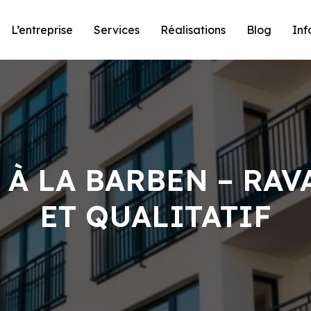
L’entreprise
Services
Réalisations
Blog
Inf
 À LA BARBEN – RA
ET QUALITATIF