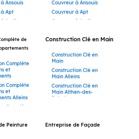
 à Ansouis
Couvreur à Ansouis
 à Apt
Couvreur à Apt
 à Auribeau
Couvreur à Auribeau
 à Aurons
Couvreur à Aurons
Construction Clé en Main
Complète de
 à
Couvreur à Avignon
açadier à
Appartements
Couvreur à
Construction Clé en
 à
Barbentane
Main
ane
on Complète
Couvreur à
ns et
Construction Clé en
 à
Beaumettes
ents
Main Alleins
tes
Couvreur à Beaumont-
on Complète
Construction Clé en
 à Beaumont-
de-Pertuis
ns et
Main Althen-des-
s
Couvreur à Bédarrides
nts Alleins
Paluds
 à Bédarrides
Couvreur à Bollène
on Complète
Construction Clé en
 à Bollène
ns et
Main Ansouis
Couvreur à Bonnieux
ents Althen-
 à Bonnieux
Construction Clé en
Couvreur à Buoux
de Peinture
Entreprise de Façade
ds
Main Apt
 à Buoux
Couvreur à Cabannes
on Complète
Construction Clé en