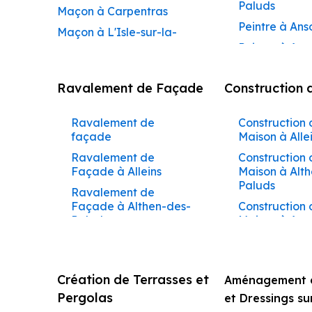
Paluds
Maçon à Carpentras
Peintre à Ans
Maçon à L'Isle-sur-la-
Peintre à Apt
Sorgue
Peintre à Aur
Maçon à Apt
Ravalement de Façade
Construction 
Peintre à Aur
Maçon à Pertuis
Peintre à Avi
Maçon à Sorgues
Ravalement de
Construction 
Peintre à Be
Maçon à Le Pontet
façade
Maison à Alle
Peintre à Be
Maçon à Vaison-la-
Ravalement de
Construction 
de-Pertuis
Façade à Alleins
Maison à Alt
Romaine
Paluds
Peintre à Béd
Ravalement de
Maçon à Bollène
Façade à Althen-des-
Construction 
Peintre à Bol
Maçon à Monteux
Paluds
Maison à Aur
Peintre à Bon
Maçon à Valréas
Ravalement de
Construction 
Peintre à Bu
Façade à Ansouis
Maison à Bar
Maçon à Morières-lès-
Peintre à Ca
Avignon
Ravalement de
Construction 
Création de Terrasses et
Aménagement d
Façade à Apt
Maison à Béd
Peintre à Cab
Maçon à Vedène
Pergolas
et Dressings s
d’Aigues
Ravalement de
Construction 