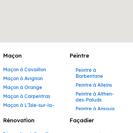
Maçon
Peintre
Maçon à Cavaillon
Peintre à
Barbentane
Maçon à Avignon
Peintre à Alleins
Maçon à Orange
Peintre à Althen-
Maçon à Carpentras
des-Paluds
Maçon à L'Isle-sur-la-
Peintre à Ansouis
Sorgue
Peintre à Apt
Rénovation
Façadier
Maçon à Apt
Peintre à Auribeau
Maçon à Pertuis