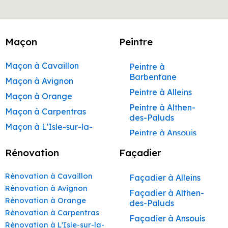
Maçon
Peintre
Maçon à Cavaillon
Peintre à
Barbentane
Maçon à Avignon
Peintre à Alleins
Maçon à Orange
Peintre à Althen-
Maçon à Carpentras
des-Paluds
Maçon à L'Isle-sur-la-
Peintre à Ansouis
Sorgue
Peintre à Apt
Rénovation
Façadier
Maçon à Apt
Peintre à Auribeau
Maçon à Pertuis
Rénovation à Cavaillon
Façadier à Alleins
Peintre à Aurons
Maçon à Sorgues
Rénovation à Avignon
Façadier à Althen-
Peintre à Avignon
Rénovation à Orange
Maçon à Le Pontet
des-Paluds
Peintre à
Rénovation à Carpentras
Maçon à Vaison-la-
Façadier à Ansouis
Beaumettes
Rénovation à L'Isle-sur-la-