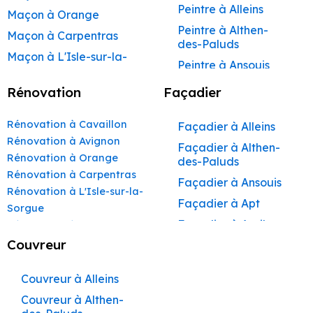
Peintre à Alleins
Maçon à Orange
Peintre à Althen-
Maçon à Carpentras
des-Paluds
Maçon à L'Isle-sur-la-
Peintre à Ansouis
Sorgue
Peintre à Apt
Rénovation
Façadier
Maçon à Apt
Peintre à Auribeau
Maçon à Pertuis
Rénovation à Cavaillon
Façadier à Alleins
Peintre à Aurons
Maçon à Sorgues
Rénovation à Avignon
Façadier à Althen-
Peintre à Avignon
Rénovation à Orange
Maçon à Le Pontet
des-Paluds
Peintre à
Rénovation à Carpentras
Maçon à Vaison-la-
Façadier à Ansouis
Beaumettes
Rénovation à L'Isle-sur-la-
Romaine
Façadier à Apt
Peintre à Beaumont-
Sorgue
Maçon à Bollène
de-Pertuis
Façadier à Auribeau
Rénovation à Apt
Maçon à Monteux
Peintre à Bédarrides
Rénovation à Pertuis
Couvreur
Façadier à Aurons
Rénovation à Sorgues
Maçon à Valréas
Peintre à Bollène
Façadier à
Rénovation à Le Pontet
Couvreur à Alleins
AvignonFaçadier à
Maçon à Morières-lès-
Peintre à Bonnieux
Rénovation à Vaison-la-
Avignon
Couvreur à Althen-
Façadier à
Peintre à Buoux
Romaine