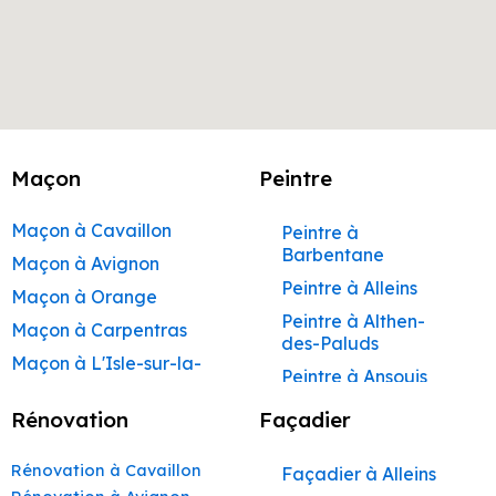
Maçon
Peintre
Maçon à Cavaillon
Peintre à
Barbentane
Maçon à Avignon
Peintre à Alleins
Maçon à Orange
Peintre à Althen-
Maçon à Carpentras
des-Paluds
Maçon à L'Isle-sur-la-
Peintre à Ansouis
Sorgue
Peintre à Apt
Rénovation
Façadier
Maçon à Apt
Peintre à Auribeau
Maçon à Pertuis
Rénovation à Cavaillon
Façadier à Alleins
Peintre à Aurons
Maçon à Sorgues