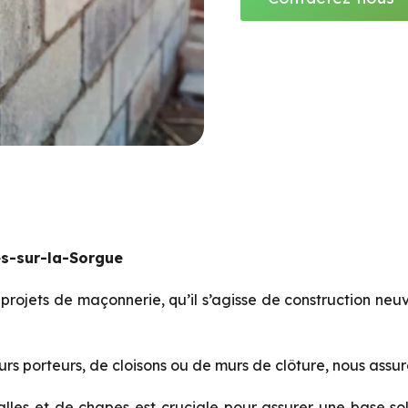
es-sur-la-Sorgue
ojets de maçonnerie, qu’il s’agisse de construction neuv
urs porteurs, de cloisons ou de murs de clôture, nous assur
les et de chapes est cruciale pour assurer une base sol