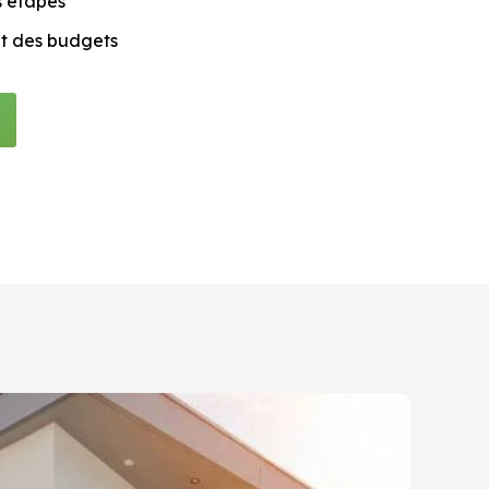
s étapes
et des budgets