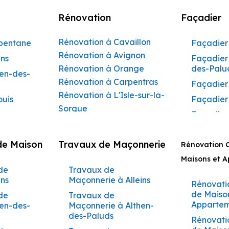
Rénovation
Façadier
Rénovation à Cavaillon
rbentane
Façadier 
Rénovation à Avignon
ins
Façadier 
Rénovation à Orange
des-Palu
hen-des-
Rénovation à Carpentras
Façadier
Rénovation à L'Isle-sur-la-
ouis
Façadier
Sorgue
Façadier
Rénovation à Apt
ibeau
Façadier
Rénovation à Pertuis
de Maison
Travaux de Maçonnerie
ons
Rénovation 
Façadier
Rénovation à Sorgues
AvignonF
Maisons et 
gnon
Rénovation à Le Pontet
de
Travaux de
Façadier
Rénovation à Vaison-la-
aumettes
ins
Maçonnerie à Alleins
Barbent
Rénovati
Romaine
aumont-
de Maiso
de
Travaux de
Façadier
Rénovation à Bollène
Appartem
hen-des-
Maçonnerie à Althen-
Beaumet
Rénovation à Monteux
des-Paluds
arrides
Rénovati
Façadier
Rénovation à Valréas