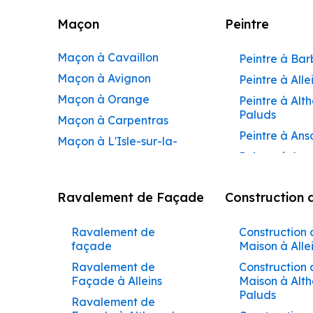
Maçon
Peintre
Maçon à Cavaillon
Peintre à Ba
Maçon à Avignon
Peintre à Alle
Maçon à Orange
Peintre à Alt
Paluds
Maçon à Carpentras
Peintre à Ans
Maçon à L'Isle-sur-la-
Peintre à Apt
Sorgue
Peintre à Aur
Maçon à Apt
Ravalement de Façade
Construction 
Peintre à Aur
Maçon à Pertuis
Peintre à Avi
Maçon à Sorgues
Ravalement de
Construction 
Peintre à Be
Maçon à Le Pontet
façade
Maison à Alle
Peintre à Be
Maçon à Vaison-la-
Ravalement de
Construction 
de-Pertuis
Façade à Alleins
Maison à Alt
Romaine
Paluds
Peintre à Béd
Ravalement de
Maçon à Bollène