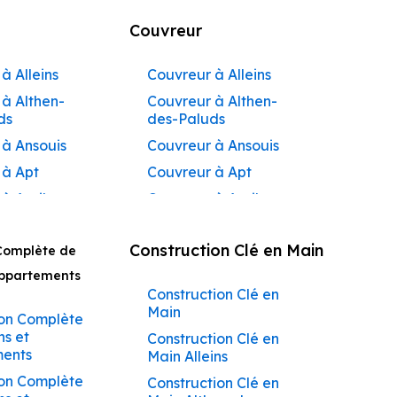
Couvreur
à Alleins
Couvreur à Alleins
à Althen-
Couvreur à Althen-
ds
des-Paluds
 à Ansouis
Couvreur à Ansouis
 à Apt
Couvreur à Apt
 à Auribeau
Couvreur à Auribeau
 à Aurons
Couvreur à Aurons
Construction Clé en Main
Complète de
 à
Couvreur à Avignon
açadier à
Appartements
Couvreur à
Construction Clé en
 à
Barbentane
Main
ane
on Complète
Couvreur à
ns et
Construction Clé en
 à
Beaumettes
ents
Main Alleins
tes
Couvreur à Beaumont-
on Complète
Construction Clé en
 à Beaumont-
de-Pertuis