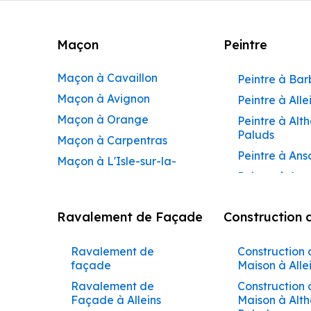
Maçon
Peintre
Maçon à Cavaillon
Peintre à Ba
Maçon à Avignon
Peintre à Alle
Maçon à Orange
Peintre à Alt
Paluds
Maçon à Carpentras
Peintre à Ans
Maçon à L'Isle-sur-la-
Peintre à Apt
Sorgue
Peintre à Aur
Maçon à Apt
Ravalement de Façade
Construction 
Peintre à Aur
Maçon à Pertuis
Peintre à Avi
Maçon à Sorgues
Ravalement de
Construction 
Peintre à Be
Maçon à Le Pontet
façade
Maison à Alle
Peintre à Be
Maçon à Vaison-la-
Ravalement de
Construction 
de-Pertuis
Façade à Alleins
Maison à Alt
Romaine