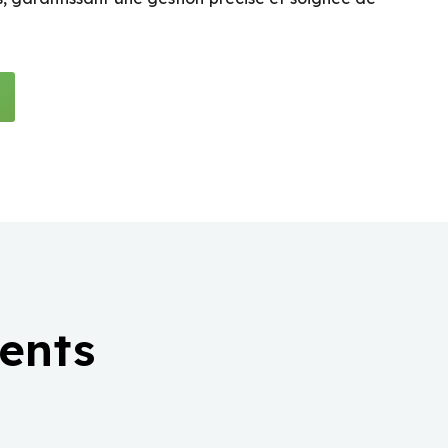
ients