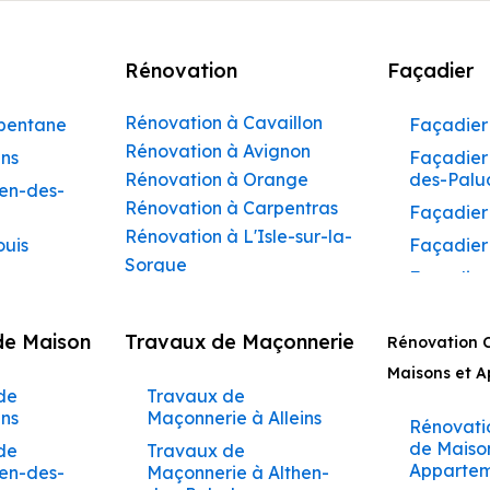
Rénovation
Façadier
Rénovation à Cavaillon
rbentane
Façadier 
Rénovation à Avignon
ins
Façadier 
Rénovation à Orange
des-Palu
hen-des-
Rénovation à Carpentras
Façadier
Rénovation à L'Isle-sur-la-
ouis
Façadier
Sorgue
Façadier
Rénovation à Apt
ibeau
Façadier
Rénovation à Pertuis
de Maison
Travaux de Maçonnerie
ons
Rénovation 
Façadier
Rénovation à Sorgues
AvignonF
Maisons et 
gnon
Rénovation à Le Pontet
de
Travaux de
Façadier
Rénovation à Vaison-la-
aumettes
ins
Maçonnerie à Alleins
Barbent
Rénovati
Romaine
aumont-
de Maiso
de
Travaux de
Façadier
Rénovation à Bollène
Appartem
hen-des-
Maçonnerie à Althen-
Beaumet