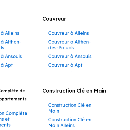
Couvreur
à Alleins
Couvreur à Alleins
à Althen-
Couvreur à Althen-
ds
des-Paluds
 à Ansouis
Couvreur à Ansouis
 à Apt
Couvreur à Apt
 à Auribeau
Couvreur à Auribeau
 à Aurons
Couvreur à Aurons
Construction Clé en Main
Complète de
 à
Couvreur à Avignon
açadier à
Appartements
Couvreur à
Construction Clé en
 à
Barbentane
Main
ane
on Complète
Couvreur à
ns et
Construction Clé en
 à
Beaumettes
ents
Main Alleins
tes
Couvreur à Beaumont-