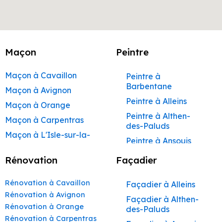
Maçon
Peintre
Maçon à Cavaillon
Peintre à
Barbentane
Maçon à Avignon
Peintre à Alleins
Maçon à Orange
Peintre à Althen-
Maçon à Carpentras
des-Paluds
Maçon à L'Isle-sur-la-
Peintre à Ansouis
Sorgue
Peintre à Apt
Rénovation
Façadier
Maçon à Apt
Peintre à Auribeau
Maçon à Pertuis
Rénovation à Cavaillon
Façadier à Alleins
Peintre à Aurons
Maçon à Sorgues
Rénovation à Avignon
Façadier à Althen-
Peintre à Avignon
Rénovation à Orange
Maçon à Le Pontet
des-Paluds
Peintre à
Rénovation à Carpentras