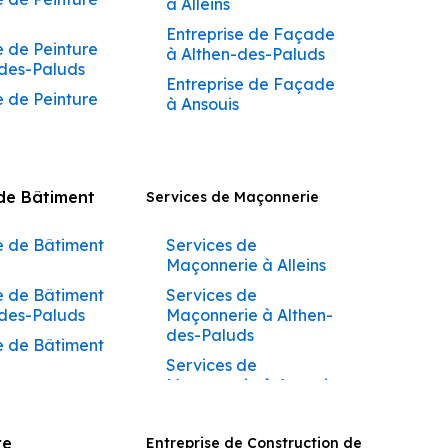
à Alleins
Construction Clé en
on Complète
Couvreur à Cabrières-
Main Aurons
ns et
Entreprise de Façade
 à Cabrières-
d’Avignon
e de Peinture
ents Apt
à Althen-des-Paluds
Construction Clé en
n
Couvreur à Carpentras
-des-Paluds
Main Barbentane
on Complète
Entreprise de Façade
 à Carpentras
Couvreur à Caseneuve
e de Peinture
ns et
à Ansouis
Construction Clé en
 à Caseneuve
ents
Main Beaumettes
Couvreur à Caumont-
Entreprise de Façade
 à Caumont-
sur-Durance
e de Peinture
à Apt
Construction Clé en
nce
on Complète
Main Beaumont-de-
Couvreur à Cavaillon
Entreprise de Façade
ns et
Pertuis
 de Bâtiment
à Cavaillon
Services de Maçonnerie
e de Peinture
à Auribeau
Couvreur à Charleval
ents Aurons
au
Construction Clé en
 à Charleval
Entreprise de Façade
Couvreur à
on Complète
e de Bâtiment
Main Bédarrides
Services de
e de Peinture
à Aurons
 à
Châteauneuf-de-
ns et
Maçonnerie à Alleins
Construction Clé en
euf-de-
Gadagne
ents Avignon
Entreprise de Façade
e de Bâtiment
Main Bollène
Services de
e
e de Peinture
à Avignon
Couvreur à
on Complète
-des-Paluds
Maçonnerie à Althen-
n
Construction Clé en
 à
Châteauneuf-du-Pape
ns et
Entreprise de Façade
des-Paluds
e de Bâtiment
Main Bonnieux
neuf-du-Pape
e de Peinture
ents
à Barbentane
Couvreur à
Services de
tane
ane
Construction Clé en
 à
Châteaurenard
Entreprise de Façade
Maçonnerie à Ansouis
e de Bâtiment
Main Buoux
neuf-du-Pape
e de Peinture
on Complète
à Beaumettes
Couvreur à Cheval-
Services de
ttes
ns et
Construction Clé en
 à
Blanc
Entreprise de Façade
Maçonnerie à Apt
re
ents
Entreprise de Construction de
e de Bâtiment
Main Cabannes
renard