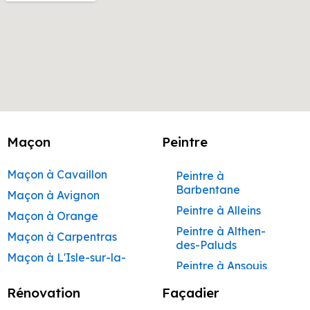
Maçon
Peintre
Maçon à Cavaillon
Peintre à
Barbentane
Maçon à Avignon
Peintre à Alleins
Maçon à Orange
Peintre à Althen-
Maçon à Carpentras
des-Paluds
Maçon à L'Isle-sur-la-
Peintre à Ansouis
Sorgue
Peintre à Apt
Rénovation
Façadier
Maçon à Apt
Peintre à Auribeau