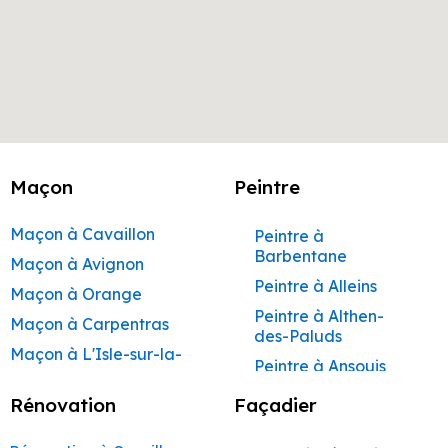
Maçon
Peintre
Maçon à Cavaillon
Peintre à
Barbentane
Maçon à Avignon
Peintre à Alleins
Maçon à Orange
Peintre à Althen-
Maçon à Carpentras
des-Paluds
Maçon à L'Isle-sur-la-
Peintre à Ansouis
Sorgue
Peintre à Apt
Rénovation
Façadier
Maçon à Apt
Peintre à Auribeau
Maçon à Pertuis