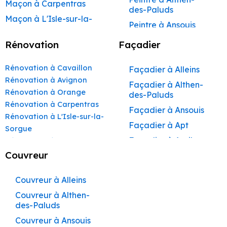
Maçon à Carpentras
des-Paluds
Maçon à L'Isle-sur-la-
Peintre à Ansouis
Sorgue
Peintre à Apt
Rénovation
Façadier
Maçon à Apt
Peintre à Auribeau
Maçon à Pertuis
Rénovation à Cavaillon
Façadier à Alleins
Peintre à Aurons
Maçon à Sorgues
Rénovation à Avignon
Façadier à Althen-
Peintre à Avignon
Rénovation à Orange
Maçon à Le Pontet
des-Paluds
Peintre à
Rénovation à Carpentras
Maçon à Vaison-la-
Façadier à Ansouis
Beaumettes
Rénovation à L'Isle-sur-la-
Romaine
Façadier à Apt
Peintre à Beaumont-
Sorgue
Maçon à Bollène
de-Pertuis
Façadier à Auribeau
Rénovation à Apt
Maçon à Monteux
Peintre à Bédarrides
Rénovation à Pertuis
Couvreur
Façadier à Aurons
Rénovation à Sorgues
Maçon à Valréas
Peintre à Bollène
Façadier à
Rénovation à Le Pontet
Couvreur à Alleins
AvignonFaçadier à
Maçon à Morières-lès-
Peintre à Bonnieux
Rénovation à Vaison-la-
Avignon
Couvreur à Althen-
Façadier à
Peintre à Buoux
Romaine
des-Paluds
Barbentane
Maçon à Vedène
Peintre à Cabannes
Rénovation à Bollène
Couvreur à Ansouis
Façadier à
Maçon à Pernes-les-
Rénovation à Monteux