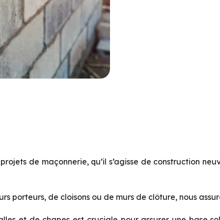
ojets de maçonnerie, qu’il s’agisse de construction neuv
urs porteurs, de cloisons ou de murs de clôture, nous assur
les et de chapes est cruciale pour assurer une base sol