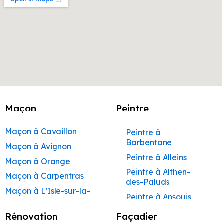
Maçon
Peintre
Maçon à Cavaillon
Peintre à
Barbentane
Maçon à Avignon
Peintre à Alleins
Maçon à Orange
Peintre à Althen-
Maçon à Carpentras
des-Paluds
Maçon à L'Isle-sur-la-
Peintre à Ansouis
Sorgue
Peintre à Apt
Rénovation
Façadier
Maçon à Apt