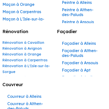
Peintre à Alleins
Maçon à Orange
Peintre à Althen-
Maçon à Carpentras
des-Paluds
Maçon à L'Isle-sur-la-
Peintre à Ansouis
Sorgue
Peintre à Apt
Rénovation
Façadier
Maçon à Apt
Peintre à Auribeau
Maçon à Pertuis
Rénovation à Cavaillon
Façadier à Alleins
Peintre à Aurons
Maçon à Sorgues
Rénovation à Avignon
Façadier à Althen-
Peintre à Avignon
Rénovation à Orange
Maçon à Le Pontet
des-Paluds
Peintre à
Rénovation à Carpentras
Maçon à Vaison-la-
Façadier à Ansouis
Beaumettes
Rénovation à L'Isle-sur-la-
Romaine
Façadier à Apt
Peintre à Beaumont-
Sorgue
Maçon à Bollène
de-Pertuis
Façadier à Auribeau
Rénovation à Apt
Maçon à Monteux
Peintre à Bédarrides
Rénovation à Pertuis
Couvreur
Façadier à Aurons
Rénovation à Sorgues
Maçon à Valréas
Peintre à Bollène
Façadier à
Rénovation à Le Pontet
Couvreur à Alleins
AvignonFaçadier à
Maçon à Morières-lès-
Peintre à Bonnieux
Rénovation à Vaison-la-
Avignon
Couvreur à Althen-
Façadier à
Peintre à Buoux
Romaine
des-Paluds