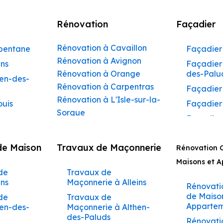
Rénovation
Façadier
Rénovation à Cavaillon
rbentane
Façadier 
Rénovation à Avignon
ins
Façadier 
Rénovation à Orange
des-Palu
hen-des-
Rénovation à Carpentras
Façadier
Rénovation à L'Isle-sur-la-
ouis
Façadier
Sorgue
Façadier
Rénovation à Apt
ibeau
Façadier
Rénovation à Pertuis
de Maison
Travaux de Maçonnerie
ons
Rénovation 
Façadier
Rénovation à Sorgues
AvignonF
Maisons et 
gnon
Rénovation à Le Pontet
de
Travaux de
Façadier
Rénovation à Vaison-la-
aumettes
ins
Maçonnerie à Alleins
Barbent
Rénovati
Romaine
aumont-
de Maiso
de
Travaux de
Façadier
Rénovation à Bollène
Appartem
hen-des-
Maçonnerie à Althen-
Beaumet
Rénovation à Monteux
des-Paluds
arrides
Rénovati