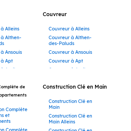
Couvreur
à Alleins
Couvreur à Alleins
à Althen-
Couvreur à Althen-
ds
des-Paluds
 à Ansouis
Couvreur à Ansouis
 à Apt
Couvreur à Apt
 à Auribeau
Couvreur à Auribeau
 à Aurons
Couvreur à Aurons
Construction Clé en Main
Complète de
 à
Couvreur à Avignon
açadier à
Appartements
Couvreur à
Construction Clé en
 à
Barbentane
Main
ane
on Complète
Couvreur à
ns et
Construction Clé en
 à
Beaumettes
ents
Main Alleins
tes
Couvreur à Beaumont-
on Complète
Construction Clé en