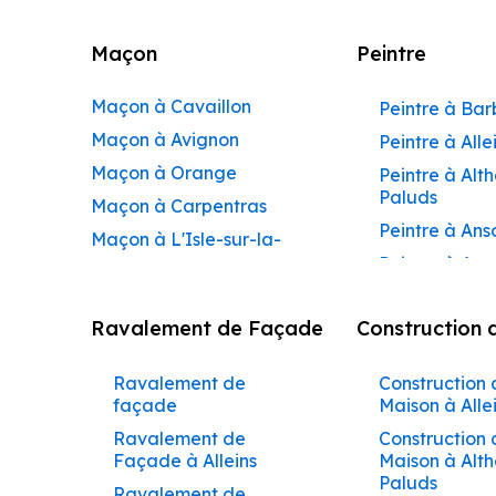
Maçon
Peintre
Maçon à Cavaillon
Peintre à Ba
Maçon à Avignon
Peintre à Alle
Maçon à Orange
Peintre à Alt
Paluds
Maçon à Carpentras
Peintre à Ans
Maçon à L'Isle-sur-la-
Peintre à Apt
Sorgue
Peintre à Aur
Maçon à Apt
Ravalement de Façade
Construction 
Peintre à Aur
Maçon à Pertuis
Peintre à Avi
Maçon à Sorgues
Ravalement de
Construction 
Peintre à Be
Maçon à Le Pontet
façade
Maison à Alle
Peintre à Be
Maçon à Vaison-la-
Ravalement de
Construction 
de-Pertuis
Façade à Alleins
Maison à Alt
Romaine
Paluds
Peintre à Béd
Ravalement de