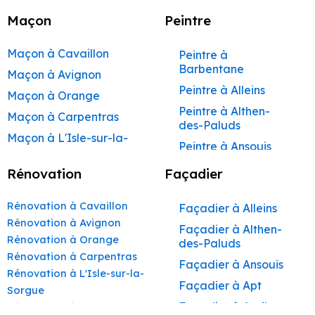
Maçon
Peintre
Maçon à Cavaillon
Peintre à
Barbentane
Maçon à Avignon
Peintre à Alleins
Maçon à Orange
Peintre à Althen-
Maçon à Carpentras
des-Paluds
Maçon à L'Isle-sur-la-
Peintre à Ansouis
Sorgue
Peintre à Apt
Rénovation
Façadier
Maçon à Apt
Peintre à Auribeau
Maçon à Pertuis
Rénovation à Cavaillon
Façadier à Alleins
Peintre à Aurons
Maçon à Sorgues
Rénovation à Avignon
Façadier à Althen-
Peintre à Avignon
Rénovation à Orange
Maçon à Le Pontet
des-Paluds
Peintre à
Rénovation à Carpentras
Maçon à Vaison-la-
Façadier à Ansouis
Beaumettes
Rénovation à L'Isle-sur-la-
Romaine
Façadier à Apt
Peintre à Beaumont-
Sorgue
Maçon à Bollène
de-Pertuis
Façadier à Auribeau
Rénovation à Apt