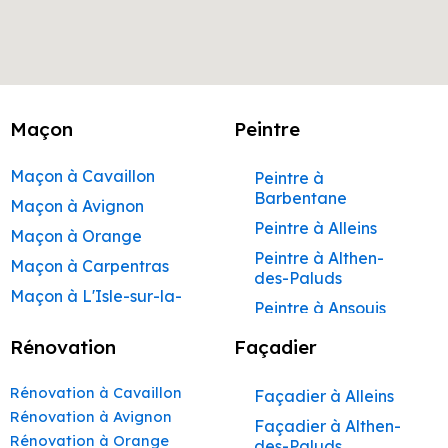
Maçon
Peintre
Maçon à Cavaillon
Peintre à
Barbentane
Maçon à Avignon
Peintre à Alleins
Maçon à Orange
Peintre à Althen-
Maçon à Carpentras
des-Paluds
Maçon à L'Isle-sur-la-
Peintre à Ansouis
Sorgue
Peintre à Apt
Rénovation
Façadier
Maçon à Apt
Peintre à Auribeau
Maçon à Pertuis
Rénovation à Cavaillon
Façadier à Alleins
Peintre à Aurons
Maçon à Sorgues
Rénovation à Avignon
Façadier à Althen-
Peintre à Avignon
Rénovation à Orange
Maçon à Le Pontet
des-Paluds