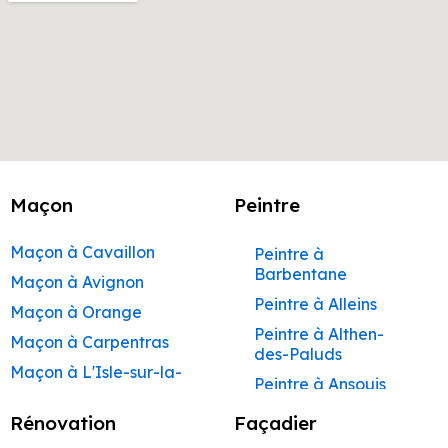
Maçon
Peintre
Maçon à Cavaillon
Peintre à
Barbentane
Maçon à Avignon
Peintre à Alleins
Maçon à Orange
Peintre à Althen-
Maçon à Carpentras
des-Paluds
Maçon à L'Isle-sur-la-
Peintre à Ansouis
Sorgue
Peintre à Apt
Rénovation
Façadier
Maçon à Apt
Peintre à Auribeau