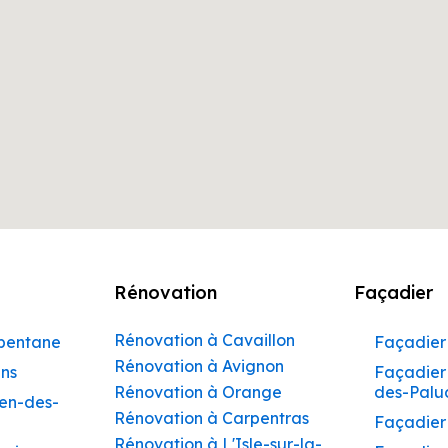
Rénovation
Façadier
Rénovation à Cavaillon
rbentane
Façadier 
Rénovation à Avignon
ins
Façadier 
Rénovation à Orange
des-Palu
hen-des-
Rénovation à Carpentras
Façadier
Rénovation à L'Isle-sur-la-