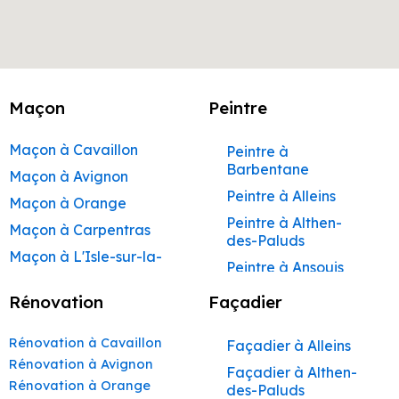
Maçon
Peintre
Maçon à Cavaillon
Peintre à
Barbentane
Maçon à Avignon
Peintre à Alleins
Maçon à Orange
Peintre à Althen-
Maçon à Carpentras
des-Paluds
Maçon à L'Isle-sur-la-
Peintre à Ansouis
Sorgue
Peintre à Apt
Rénovation
Façadier
Maçon à Apt
Peintre à Auribeau
Maçon à Pertuis
Rénovation à Cavaillon
Façadier à Alleins
Peintre à Aurons
Maçon à Sorgues
Rénovation à Avignon
Façadier à Althen-
Peintre à Avignon
Rénovation à Orange
Maçon à Le Pontet
des-Paluds