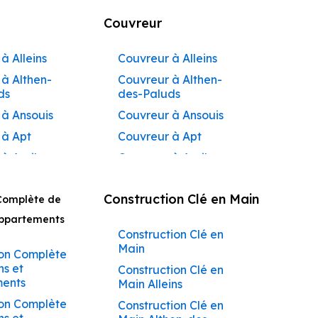
Couvreur
à Alleins
Couvreur à Alleins
à Althen-
Couvreur à Althen-
ds
des-Paluds
 à Ansouis
Couvreur à Ansouis
 à Apt
Couvreur à Apt
 à Auribeau
Couvreur à Auribeau
 à Aurons
Couvreur à Aurons
Construction Clé en Main
Complète de
 à
Couvreur à Avignon
açadier à
Appartements
Couvreur à
Construction Clé en
 à
Barbentane
Main
ane
on Complète
Couvreur à
ns et
Construction Clé en
 à
Beaumettes
ents
Main Alleins
tes
Couvreur à Beaumont-
on Complète
Construction Clé en
 à Beaumont-
de-Pertuis