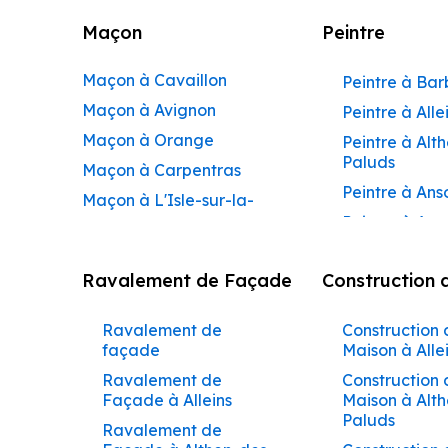
Maçon
Peintre
Maçon à Cavaillon
Peintre à Ba
Maçon à Avignon
Peintre à Alle
Maçon à Orange
Peintre à Alt
Paluds
Maçon à Carpentras
Peintre à Ans
Maçon à L'Isle-sur-la-
Peintre à Apt
Sorgue
Peintre à Aur
Maçon à Apt
Ravalement de Façade
Construction 
Peintre à Aur
Maçon à Pertuis
Peintre à Avi
Maçon à Sorgues
Ravalement de
Construction 
Peintre à Be
Maçon à Le Pontet
façade
Maison à Alle
Peintre à Be
Maçon à Vaison-la-
Ravalement de
Construction 
de-Pertuis
Façade à Alleins
Maison à Alt
Romaine
Paluds
Peintre à Béd
Ravalement de
Maçon à Bollène