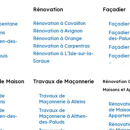
Rénovation
Façadier
Rénovation à Cavaillon
rbentane
Façadier 
Rénovation à Avignon
ins
Façadier 
Rénovation à Orange
des-Palu
hen-des-
Rénovation à Carpentras
Façadier
Rénovation à L'Isle-sur-la-
ouis
Façadier
Sorgue
Façadier
Rénovation à Apt
ibeau
Façadier
Rénovation à Pertuis
de Maison
Travaux de Maçonnerie
ons
Rénovation 
Façadier
Rénovation à Sorgues
AvignonF
Maisons et 
gnon
Rénovation à Le Pontet
de
Travaux de
Façadier
Rénovation à Vaison-la-
aumettes
ins
Maçonnerie à Alleins
Barbent
Rénovati
Romaine
aumont-
de Maiso
de
Travaux de
Façadier
Rénovation à Bollène
Appartem
hen-des-
Maçonnerie à Althen-
Beaumet
Rénovation à Monteux
des-Paluds
arrides
Rénovati
Façadier
Rénovation à Valréas