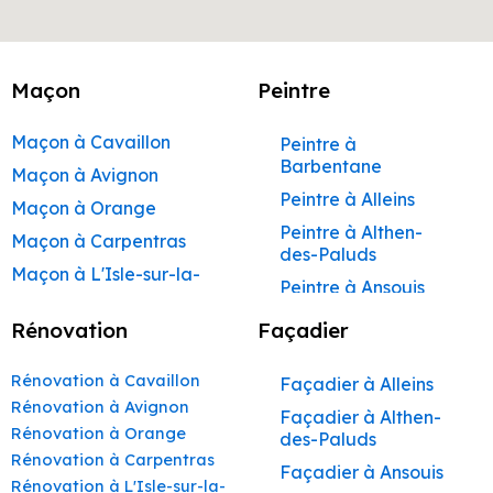
Maçon
Peintre
Maçon à Cavaillon
Peintre à
Barbentane
Maçon à Avignon
Peintre à Alleins
Maçon à Orange
Peintre à Althen-
Maçon à Carpentras
des-Paluds
Maçon à L'Isle-sur-la-
Peintre à Ansouis
Sorgue
Peintre à Apt
Rénovation
Façadier
Maçon à Apt
Peintre à Auribeau
Maçon à Pertuis
Rénovation à Cavaillon
Façadier à Alleins
Peintre à Aurons
Maçon à Sorgues
Rénovation à Avignon
Façadier à Althen-
Peintre à Avignon
Rénovation à Orange
Maçon à Le Pontet
des-Paluds
Peintre à
Rénovation à Carpentras
Maçon à Vaison-la-
Façadier à Ansouis
Beaumettes
Rénovation à L'Isle-sur-la-