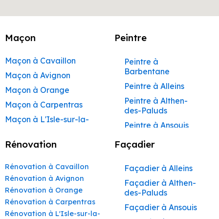
Maçon
Peintre
Maçon à Cavaillon
Peintre à
Barbentane
Maçon à Avignon
Peintre à Alleins
Maçon à Orange
Peintre à Althen-
Maçon à Carpentras
des-Paluds
Maçon à L'Isle-sur-la-
Peintre à Ansouis
Sorgue
Peintre à Apt
Rénovation
Façadier
Maçon à Apt
Peintre à Auribeau
Maçon à Pertuis
Rénovation à Cavaillon
Façadier à Alleins
Peintre à Aurons
Maçon à Sorgues
Rénovation à Avignon
Façadier à Althen-
Peintre à Avignon
Rénovation à Orange
Maçon à Le Pontet
des-Paluds
Peintre à
Rénovation à Carpentras
Maçon à Vaison-la-
Façadier à Ansouis
Beaumettes
Rénovation à L'Isle-sur-la-
Romaine