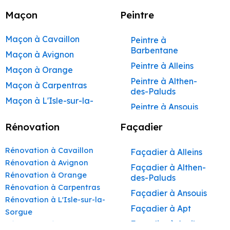
Maçon
Peintre
Maçon à Cavaillon
Peintre à
Barbentane
Maçon à Avignon
Peintre à Alleins
Maçon à Orange
Peintre à Althen-
Maçon à Carpentras
des-Paluds
Maçon à L'Isle-sur-la-
Peintre à Ansouis
Sorgue
Peintre à Apt
Rénovation
Façadier
Maçon à Apt
Peintre à Auribeau
Maçon à Pertuis
Rénovation à Cavaillon
Façadier à Alleins
Peintre à Aurons
Maçon à Sorgues
Rénovation à Avignon
Façadier à Althen-
Peintre à Avignon
Rénovation à Orange
Maçon à Le Pontet
des-Paluds
Peintre à
Rénovation à Carpentras
Maçon à Vaison-la-
Façadier à Ansouis
Beaumettes
Rénovation à L'Isle-sur-la-
Romaine
Façadier à Apt
Peintre à Beaumont-
Sorgue
Maçon à Bollène
de-Pertuis
Façadier à Auribeau
Rénovation à Apt