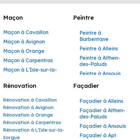
Maçon
Peintre
Maçon à Cavaillon
Peintre à
Barbentane
Maçon à Avignon
Peintre à Alleins
Maçon à Orange
Peintre à Althen-
Maçon à Carpentras
des-Paluds
Maçon à L'Isle-sur-la-
Peintre à Ansouis
Sorgue
Peintre à Apt
Rénovation
Façadier
Maçon à Apt
Peintre à Auribeau
Maçon à Pertuis
Rénovation à Cavaillon
Façadier à Alleins
Peintre à Aurons
Maçon à Sorgues
Rénovation à Avignon
Façadier à Althen-
Peintre à Avignon
Rénovation à Orange
Maçon à Le Pontet
des-Paluds
Peintre à
Rénovation à Carpentras
Maçon à Vaison-la-
Façadier à Ansouis
Beaumettes
Rénovation à L'Isle-sur-la-
Romaine
Façadier à Apt
Peintre à Beaumont-
Sorgue