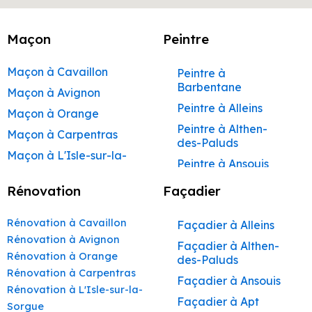
Maçon
Peintre
Maçon à Cavaillon
Peintre à
Barbentane
Maçon à Avignon
Peintre à Alleins
Maçon à Orange
Peintre à Althen-
Maçon à Carpentras
des-Paluds
Maçon à L'Isle-sur-la-
Peintre à Ansouis
Sorgue
Peintre à Apt
Rénovation
Façadier
Maçon à Apt
Peintre à Auribeau
Maçon à Pertuis
Rénovation à Cavaillon
Façadier à Alleins
Peintre à Aurons
Maçon à Sorgues
Rénovation à Avignon
Façadier à Althen-
Peintre à Avignon
Rénovation à Orange
Maçon à Le Pontet
des-Paluds
Peintre à
Rénovation à Carpentras
Maçon à Vaison-la-
Façadier à Ansouis
Beaumettes
Rénovation à L'Isle-sur-la-
Romaine
Façadier à Apt
Peintre à Beaumont-
Sorgue