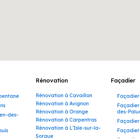
Rénovation
Façadier
Rénovation à Cavaillon
rbentane
Façadier 
Rénovation à Avignon
ins
Façadier 
Rénovation à Orange
des-Palu
hen-des-
Rénovation à Carpentras
Façadier
Rénovation à L'Isle-sur-la-
ouis
Façadier
Sorgue
Façadier