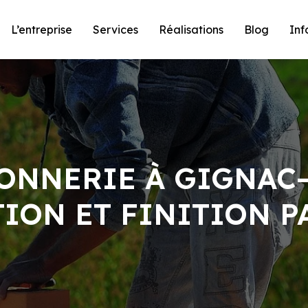
L’entreprise
Services
Réalisations
Blog
Inf
ONNERIE À GIGNAC
ION ET FINITION P