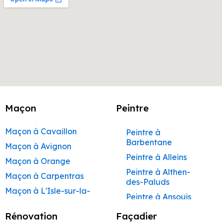
Maçon
Peintre
Maçon à Cavaillon
Peintre à
Barbentane
Maçon à Avignon
Peintre à Alleins
Maçon à Orange
Peintre à Althen-
Maçon à Carpentras
des-Paluds
Maçon à L'Isle-sur-la-
Peintre à Ansouis
Sorgue
Peintre à Apt
Rénovation
Façadier
Maçon à Apt