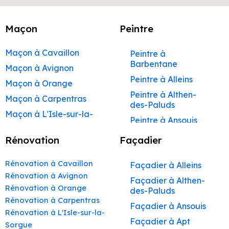
Maçon
Peintre
Maçon à Cavaillon
Peintre à
Barbentane
Maçon à Avignon
Peintre à Alleins
Maçon à Orange
Peintre à Althen-
Maçon à Carpentras
des-Paluds
Maçon à L'Isle-sur-la-
Peintre à Ansouis
Sorgue
Peintre à Apt
Rénovation
Façadier
Maçon à Apt
Peintre à Auribeau
Maçon à Pertuis
Rénovation à Cavaillon
Façadier à Alleins
Peintre à Aurons
Maçon à Sorgues
Rénovation à Avignon
Façadier à Althen-
Peintre à Avignon
Rénovation à Orange
Maçon à Le Pontet
des-Paluds
Peintre à
Rénovation à Carpentras
Maçon à Vaison-la-
Façadier à Ansouis
Beaumettes
Rénovation à L'Isle-sur-la-
Romaine
Façadier à Apt
Peintre à Beaumont-
Sorgue