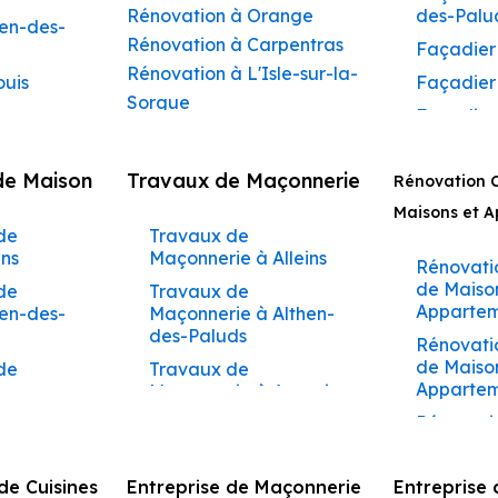
Rénovation à Orange
des-Palu
hen-des-
Rénovation à Carpentras
Façadier
Rénovation à L'Isle-sur-la-
ouis
Façadier
Sorgue
Façadier
Rénovation à Apt
ibeau
Façadier
Rénovation à Pertuis
de Maison
Travaux de Maçonnerie
ons
Rénovation 
Façadier
Rénovation à Sorgues
AvignonF
Maisons et 
gnon
Rénovation à Le Pontet
de
Travaux de
Façadier
Rénovation à Vaison-la-
aumettes
ins
Maçonnerie à Alleins
Barbent
Rénovati
Romaine
aumont-
de Maiso
de
Travaux de
Façadier
Rénovation à Bollène
Appartem
hen-des-
Maçonnerie à Althen-
Beaumet
Rénovation à Monteux
des-Paluds
arrides
Rénovati
Façadier
Rénovation à Valréas
de Maiso
de
Travaux de
lène
de-Pertui
Apparteme
ons
Rénovation à Morières-lès-
Maçonnerie à Ansouis
nieux
Façadier
Avignon
Rénovati
de
Travaux de
oux
Façadier
de Maiso
bentane
Maçonnerie à Apt
Rénovation à Vedène
Appartem
bannes
Façadier
Rénovation à Pernes-les-
de
Travaux de
e Cuisines
Entreprise de Maçonnerie
Entreprise 
des-Palu