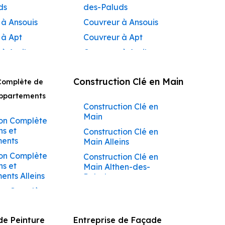
ds
des-Paluds
 à Ansouis
Couvreur à Ansouis
 à Apt
Couvreur à Apt
 à Auribeau
Couvreur à Auribeau
 à Aurons
Couvreur à Aurons
Construction Clé en Main
Complète de
 à
Couvreur à Avignon
açadier à
Appartements
Couvreur à
Construction Clé en
 à
Barbentane
Main
ane
on Complète
Couvreur à
ns et
Construction Clé en
 à
Beaumettes
ents
Main Alleins
tes
Couvreur à Beaumont-
on Complète
Construction Clé en
 à Beaumont-
de-Pertuis
ns et
Main Althen-des-
s
Couvreur à Bédarrides
nts Alleins
Paluds
 à Bédarrides
Couvreur à Bollène
on Complète
Construction Clé en
 à Bollène
ns et
Main Ansouis
Couvreur à Bonnieux
ents Althen-
 à Bonnieux
Construction Clé en
Couvreur à Buoux
de Peinture
Entreprise de Façade
ds