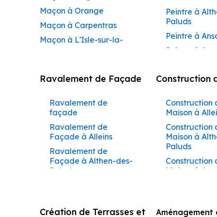
Maçon à Orange
Peintre à Alt
Paluds
Maçon à Carpentras
Peintre à Ans
Maçon à L'Isle-sur-la-
Peintre à Apt
Sorgue
Peintre à Aur
Maçon à Apt
Ravalement de Façade
Construction 
Peintre à Aur
Maçon à Pertuis
Peintre à Avi
Maçon à Sorgues
Ravalement de
Construction 
Peintre à Be
Maçon à Le Pontet
façade
Maison à Alle
Peintre à Be
Maçon à Vaison-la-
Ravalement de
Construction 
de-Pertuis
Façade à Alleins
Maison à Alt
Romaine
Paluds
Peintre à Béd
Ravalement de
Maçon à Bollène
Façade à Althen-des-
Construction 
Peintre à Bol
Maçon à Monteux
Paluds
Maison à Aur
Peintre à Bon
Maçon à Valréas
Ravalement de
Construction 
Peintre à Bu
Façade à Ansouis
Maison à Bar
Maçon à Morières-lès-
Peintre à Ca
Avignon
Ravalement de
Construction 
Création de Terrasses et
Aménagement d